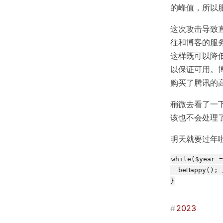
的峰值，所以服
这次攻击导致
往和博客的服务
这样既可以降
以保证可用。
购买了腾讯的高
稍微去看了一
该也不会处理
明天就要过年
while($year =
  beHappy()
}
#
2023