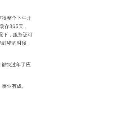
使得整个下午开
缓存365天，
况下，服务还可
除封堵的时候，
（都快过年了应
、事业有成。