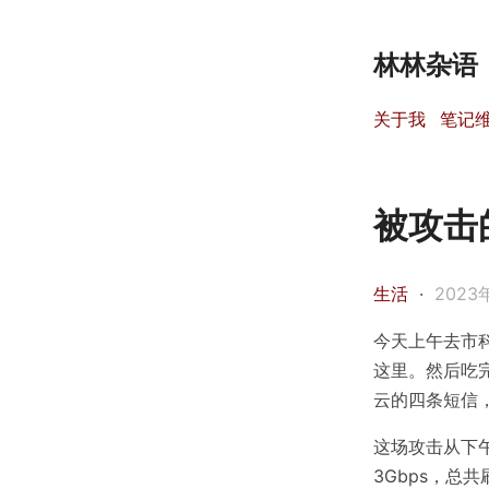
林林杂语
关于我
笔记
被攻击
生活
·
2023
今天上午去市
这里。然后吃
云的四条短信
这场攻击从下午
3Gbps，