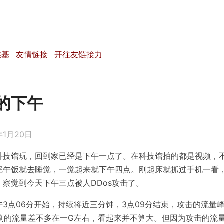
维基
友情链接
开往友链接力
的下午
年1月20日
科技馆玩，回到家已经是下午一点了。在科技馆拍的都是视频，
完午饭就去睡觉，一觉起来就下午四点。刚起床就抓过手机一看
，察觉到今天下午三点被人DDos攻击了。
3点06分开始，持续将近三分钟，3点09分结束，攻击的流量
总共刷的流量差不多在一G左右，看起来并不算大。但因为攻击的流