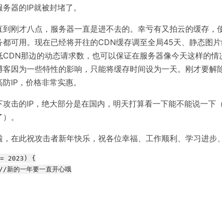
务器的IP就被封堵了。
直到刚才八点，服务器一直是进不去的。幸亏有又拍云的缓存，
都可用。现在已经将开往的CDN缓存调至全局45天、静态图片
低CDN那边的动态请求数，也可以保证在服务器像今天这样的情
博客因为一些特性的影响，只能将缓存时间设为一天。刚才要解
防IP，价格非常实惠。
下攻击的IP，绝大部分是在国内，明天打算看一下能不能说一下
了）。
啦，在此祝攻击者新年快乐，祝各位幸福、工作顺利、学习进步
= 2023) {

; //新的一年要一直开心哦
