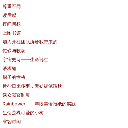
尊重不同
读后感
夜间闲想
上图书馆
加入开往团队所给我带来的
忙碌与收获
宇宙史诗——生命诞生
谈求知
厨子的性格
近些日来多事，无妨提笔话秋
谈众裁官制度
Rainbower——年段英语报纸的实践
生命是棵可爱的小树
睿智时间