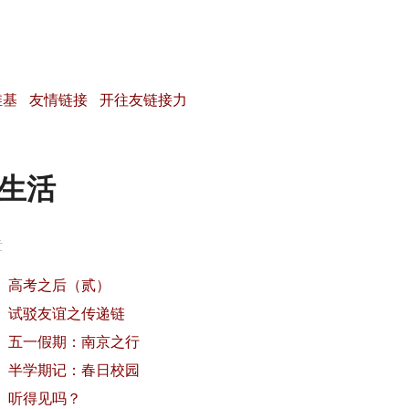
维基
友情链接
开往友链接力
生活
章
高考之后（贰）
试驳友谊之传递链
五一假期：南京之行
半学期记：春日校园
听得见吗？